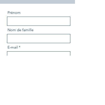
Prénom
Nom de famille
E-mail
Adresse et coordonnées du
commerçant
Envoyer